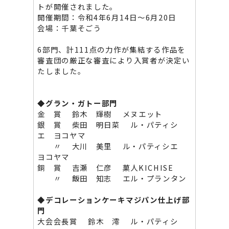
トが開催されました。
開催期間：令和4年6月14日～6月20日
会場：千葉そごう
6部門、計111点の力作が集結する作品を
審査団の厳正な審査により入賞者が決定い
たしました。
◆
グラン・ガトー部門
金 賞 鈴木 輝樹 メヌエット
銀 賞 柴田 明日菜 ル・パティシ
エ ヨコヤマ
〃 大川 美里 ル・パティシエ
ヨコヤマ
銅 賞 吉瀬 仁彦 菓人KICHISE
〃 飯田 知志 エル・プランタン
◆
デコレーションケーキマジパン仕上げ部
門
大会会長賞 鈴木 澪 ル・パティシ